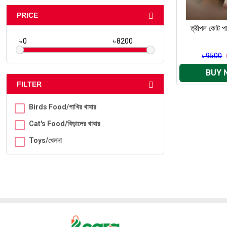
PRICE
ত্রীপল কোট পার
৳
৳
৳ 9500
BUY 
FILTER
Birds Food/পাখির খাবার
Cat's Food/বিড়ালের খাবার
Toys/খেলনা