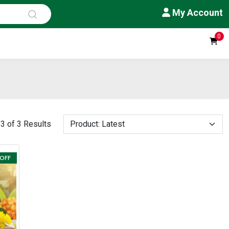
My Account
0
3 of 3 Results
 OFF